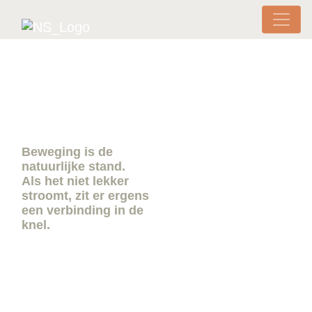
Ga naar de inhoud
Hoofdnavigatie
Beweging is de
natuurlijke stand.
Als het niet lekker
stroomt, zit er ergens
een verbinding in de
knel.